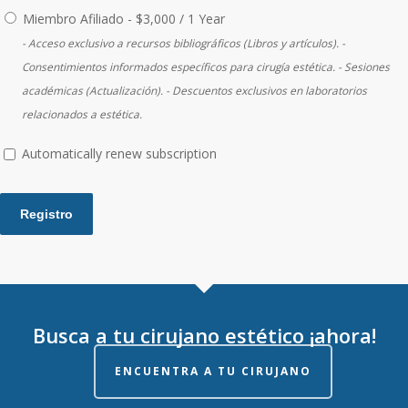
Miembro Afiliado
-
$
3,000
/
1 Year
- Acceso exclusivo a recursos bibliográficos (Libros y artículos). -
Consentimientos informados específicos para cirugía estética. - Sesiones
académicas (Actualización). - Descuentos exclusivos en laboratorios
relacionados a estética.
Automatically renew subscription
Busca a tu cirujano estético ¡ahora!
ENCUENTRA A TU CIRUJANO