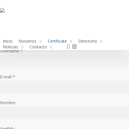
Skip
to
main
content
Inicio
Nosotros
Certificate
Directorio
facebook
instagram
Noticias
Contacto
Username *
E-mail *
Nombre
Apellido