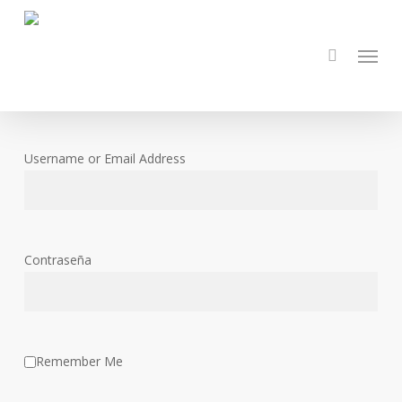
Skip
to
Menu
main
content
Username or Email Address
Contraseña
Remember Me